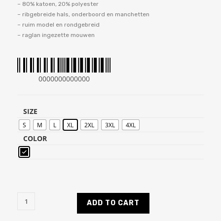
– 80% katoen, 20% polyester
– ribgebreide hals, onderboord en manchetten
– ruim model en rondgebreid
– raglan ingezette mouwen
0000000000000
SIZE
S
M
L
XL
2XL
3XL
4XL
COLOR
ADD TO CART