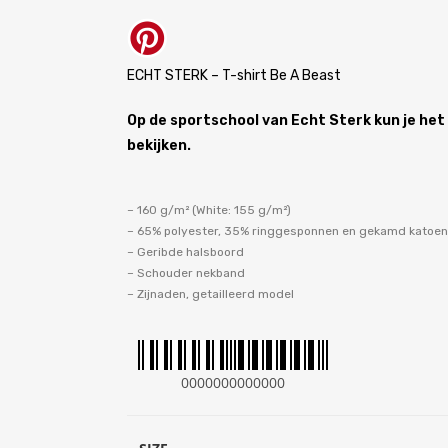
ECHT STERK – T-shirt Be A Beast
Op de sportschool van Echt Sterk kun je het
bekijken.
– 160 g/m² (White: 155 g/m²)
– 65% polyester, 35% ringgesponnen en gekamd katoen
– Geribde halsboord
– Schouder nekband
– Zijnaden, getailleerd model
0000000000000