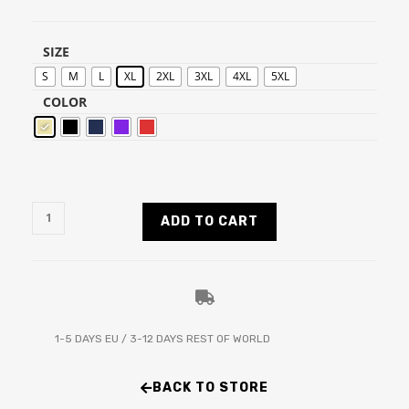
SIZE
S
M
L
XL
2XL
3XL
4XL
5XL
COLOR
ADD TO CART
1-5 DAYS EU / 3-12 DAYS REST OF WORLD
BACK TO STORE